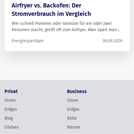
Airfryer vs. Backofen: Der
Stromverbrauch im Vergleich
Wer schnell Pommes oder Gemüse für ein oder zwei
Personen macht, greift oft zum Airfryer. Aber spart man
damit wirklich Strom im Vergleich zum Backofen? In
Energiespartipps
06.08.2026
vielen Fällen ja – vor allem bei kleinen Portionen und
kurzen Garzeiten. Der Verbrauch liegt dann oft unter dem
eines Backofens.
Privat
Business
Strom
Strom
Erdgas
Erdgas
Blog
Kälte
Erleben
Wärme