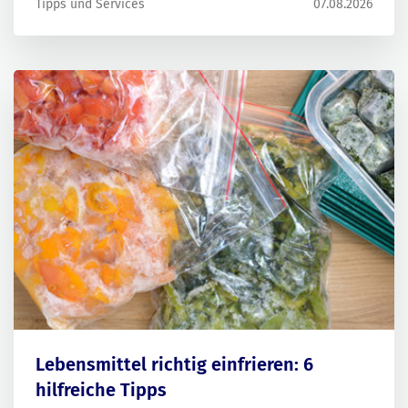
Tipps und Services
07.08.2026
eins: Der Hitze entfliehen.
Lebensmittel richtig einfrieren: 6
hilfreiche Tipps