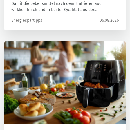
Damit die Lebensmittel nach dem Einfrieren auch
wirklich frisch und in bester Qualität aus der
Tiefkühltruhe kommen, gibt es einiges zu beachten. Wir
Energiespartipps
06.08.2026
haben die wichtigsten Tipps rund ums Einfrieren
zusammengefasst.